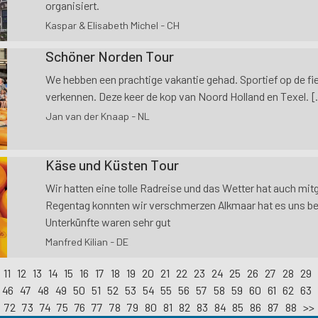
organisiert.
Kaspar & Elisabeth Michel - CH
Schöner Norden Tour
We hebben een prachtige vakantie gehad. Sportief op de fi
verkennen. Deze keer de kop van Noord Holland en Texel. [.
Jan van der Knaap - NL
Käse und Küsten Tour
Wir hatten eine tolle Radreise und das Wetter hat auch mitg
Regentag konnten wir verschmerzen Alkmaar hat es uns bes
Unterkünfte waren sehr gut
Manfred Kilian - DE
11
12
13
14
15
16
17
18
19
20
21
22
23
24
25
26
27
28
29
46
47
48
49
50
51
52
53
54
55
56
57
58
59
60
61
62
63
72
73
74
75
76
77
78
79
80
81
82
83
84
85
86
87
88
>>