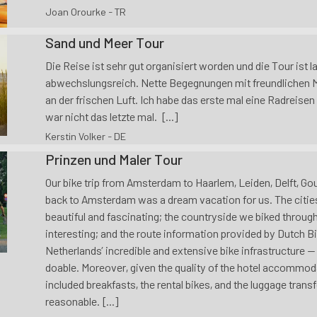
Joan Orourke - TR
Sand und Meer Tour
Die Reise ist sehr gut organisiert worden und die Tour ist l
abwechslungsreich. Nette Begegnungen mit freundlichen 
an der frischen Luft. Ich habe das erste mal eine Radreise
war nicht das letzte mal. [...]
Kerstin Volker - DE
Prinzen und Maler Tour
Our bike trip from Amsterdam to Haarlem, Leiden, Delft, G
back to Amsterdam was a dream vacation for us. The cities
beautiful and fascinating; the countryside we biked through
interesting; and the route information provided by Dutch B
Netherlands’ incredible and extensive bike infrastructure 
doable. Moreover, given the quality of the hotel accommoda
included breakfasts, the rental bikes, and the luggage transf
reasonable. [...]