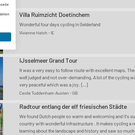
bseite
Villa Ruimzicht Doetinchem
ndeten
Wonderful four days cycling in Gelderland
Vivienne Hatch - IE
IJsselmeer Grand Tour
It was a very easy to follow route with excellent maps. Th
well judged and not over-demanding. A lot of the cycling w
very peaceful which was a joy. [...]
Cecile Tuddenham-Austen - GB
Radtour entlang der elf friesischen Städte
We found Dutch people so warm and welcoming and it’s suc
country with wonderful infrastructure . It makes cycling a 
learning about the landscape and history and saw so much wil