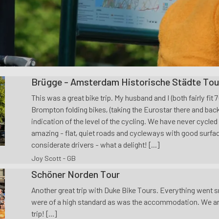
Brügge - Amsterdam Historische Städte Tou
This was a great bike trip. My husband and I (both fairly fit 7
Brompton folding bikes, (taking the Eurostar there and bac
indication of the level of the cycling. We have never cycled
amazing - flat, quiet roads and cycleways with good surfac
considerate drivers - what a delight! [...]
Joy Scott - GB
Schöner Norden Tour
Another great trip with Duke Bike Tours. Everything went s
were of a high standard as was the accommodation. We are
trip! [...]