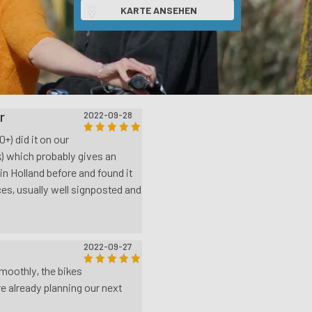
KARTE ANSEHEN
r
2022-09-28
0+) did it on our
k) which probably gives an
 in Holland before and found it
es, usually well signposted and
2022-09-27
moothly, the bikes
 already planning our next