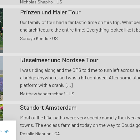
Nicholas Shapiro - US
Prinzen und Maler Tour
Our family of four had a fantastic time on this trip. What be
and architecture the entire time! Everything looked like it b
Sanayo Kondo - US
IJsselmeer und Nordsee Tour
I was riding along and the GPS told me to turn left across a c
a bridge anywhere, so I was a bit confused. After some stu
platform with a crank. [...]
Matthew Vanderschaaf - US
Standort Amsterdam
Most of the bike paths were very scenic namely the river, ca
towns. The endless farmland today on the way to Gouda got 
mungen
Rosalie Niebuhr - CA