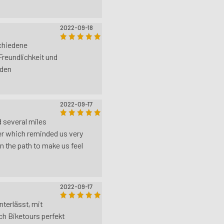
2022-09-18
chiedene
Freundlichkeit und
nden
2022-09-17
d several miles
er which reminded us very
 the path to make us feel
2022-09-17
nterlässt, mit
ch Biketours perfekt