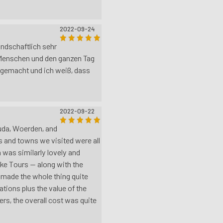
2022-09-24
andschaftlich sehr
Menschen und den ganzen Tag
n gemacht und ich weiß, dass
2022-09-22
ouda, Woerden, and
 and towns we visited were all
 was similarly lovely and
ike Tours — along with the
— made the whole thing quite
tions plus the value of the
ers, the overall cost was quite