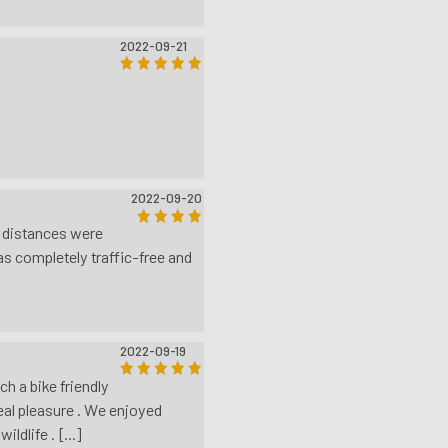
2022-09-21
2022-09-20
e distances were
as completely traffic-free and
2022-09-19
h a bike friendly
real pleasure . We enjoyed
dlife . [...]