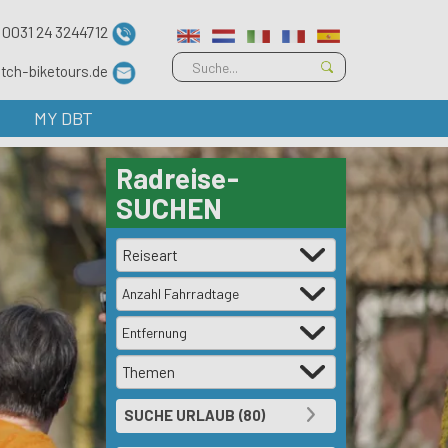
0031 24 3244712
tch-biketours.de
MY DBT
Radreise-
SUCHEN
Anzahl Fahrradtage
Entfernung