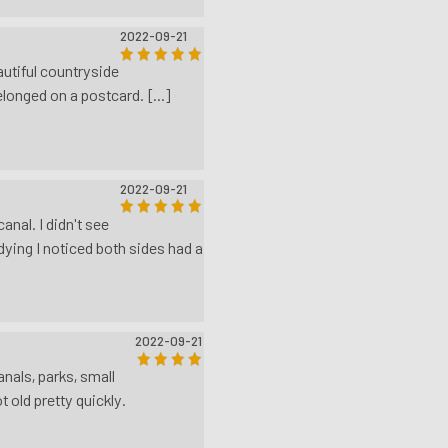
2022-09-21
autiful countryside
elonged on a postcard. [...]
2022-09-21
anal. I didn't see
dying I noticed both sides had a
2022-09-21
nals, parks, small
old pretty quickly.