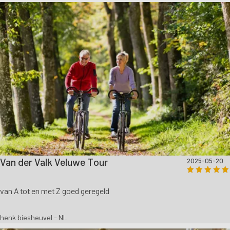
Van der Valk Veluwe Tour
2025-05-20
van A tot en met Z goed geregeld
henk biesheuvel - NL