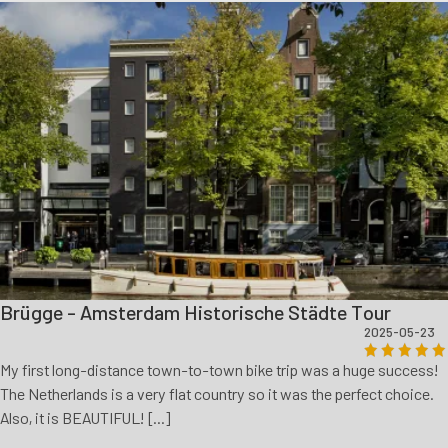
Brügge - Amsterdam Historische Städte Tour
2025-05-23
My first long-distance town-to-town bike trip was a huge success!
The Netherlands is a very flat country so it was the perfect choice.
Also, it is BEAUTIFUL! [...]