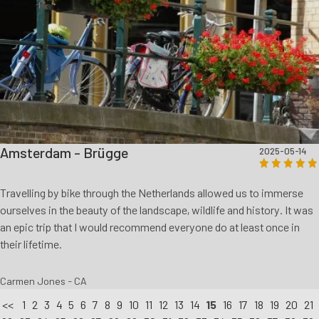
Amsterdam - Brügge
2025-05-14
Travelling by bike through the Netherlands allowed us to immerse
ourselves in the beauty of the landscape, wildlife and history. It was
an epic trip that I would recommend everyone do at least once in
their lifetime.
Carmen Jones - CA
<<
1
2
3
4
5
6
7
8
9
10
11
12
13
14
15
16
17
18
19
20
21