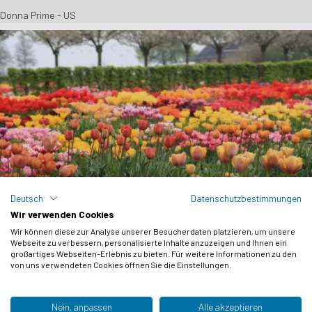
Donna Prime - US
Deutsch
Datenschutzbestimmungen
Wir verwenden Cookies
Wir können diese zur Analyse unserer Besucherdaten platzieren, um unsere
Tulpenparadies an der Spitze von Nord-Holland
Webseite zu verbessern, personalisierte Inhalte anzuzeigen und Ihnen ein
großartiges Webseiten-Erlebnis zu bieten. Für weitere Informationen zu den
2025-05-22
von uns verwendeten Cookies öffnen Sie die Einstellungen.
As above
Nein, anpassen
Alle akzeptieren