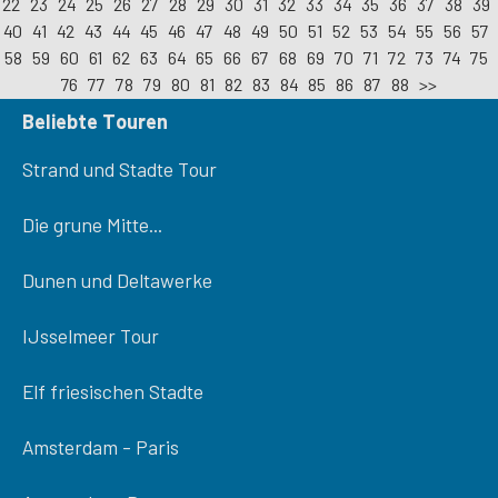
22
23
24
25
26
27
28
29
30
31
32
33
34
35
36
37
38
39
40
41
42
43
44
45
46
47
48
49
50
51
52
53
54
55
56
57
58
59
60
61
62
63
64
65
66
67
68
69
70
71
72
73
74
75
76
77
78
79
80
81
82
83
84
85
86
87
88
>>
Beliebte Touren
Strand und Stadte Tour
Die grune Mitte...
Dunen und Deltawerke
IJsselmeer Tour
Elf friesischen Stadte
Amsterdam - Paris