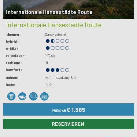
Internationale Hansestädte Route
Internationale Hansestädte Route
themen :
Streckentouren
hybrid :
e-bike :
reisedauer :
11 Tage
radtage :
9
komfort :
saison:
Mai
Jun
Jul
Aug
Sep
kode:
11-01
€ 1.385
PREIS AB
RESERVIEREN