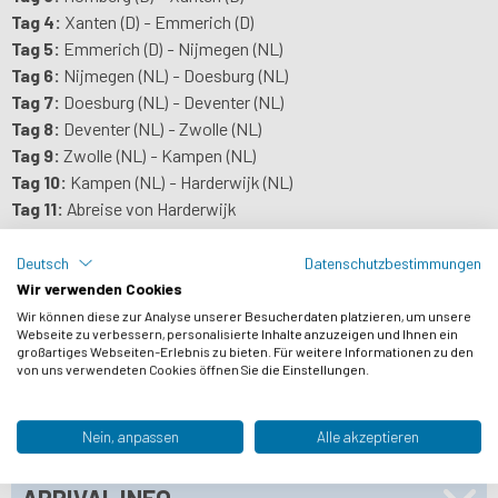
Tag 4:
Xanten (D) - Emmerich (D)
Tag 5:
Emmerich (D) - Nijmegen (NL)
Tag 6:
Nijmegen (NL) - Doesburg (NL)
Tag 7:
Doesburg (NL) - Deventer (NL)
Tag 8:
Deventer (NL) - Zwolle (NL)
Tag 9:
Zwolle (NL) - Kampen (NL)
Tag 10:
Kampen (NL) - Harderwijk (NL)
Tag 11:
Abreise von Harderwijk
Deutsch
Datenschutzbestimmungen
DETAILLIERTE ROUTENBESCHREIBUNG
Wir verwenden Cookies
Wir können diese zur Analyse unserer Besucherdaten platzieren, um unsere
PREISE
Webseite zu verbessern, personalisierte Inhalte anzuzeigen und Ihnen ein
großartiges Webseiten-Erlebnis zu bieten. Für weitere Informationen zu den
von uns verwendeten Cookies öffnen Sie die Einstellungen.
UNTERKUNFT
RÄDER
Nein, anpassen
Alle akzeptieren
PRAKTISCHE INFORMATION
ARRIVAL INFO